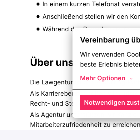
In einem kurzen Telefonat verra
Anschließend stellen wir den Ko
Während des Bewerbungsprozesse
Vereinbarung üb
Wir verwenden Cooki
Über uns:
beste Erlebnis biete
Mehr Optionen
Die Lawgentur ist der Recruiting-Part
Als Karriereberater helfen wir Jurist
Notwendigen zus
Recht- und Steuerbereich zu finden.
Als Agentur unterstützen wir Kanzle
Mitarbeiterzufriedenheit zu erreichen
Wir stehen für Recruiting mit Werte