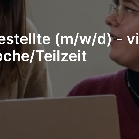
stellte (m/w/d) - v
che/Teilzeit
d