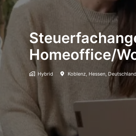
Steuerfachange
Homeoffice/Wo
Hybrid
Koblenz
,
Hessen
,
Deutschlan