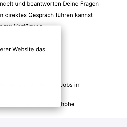
andelt und beantworten Deine Fragen
in direktes Gespräch führen kannst
r zur Verfügung
erer Website das 
fessionals, die besten Jobs im
gen zu bieten und eine hohe
rbeitgebern. Bist Du dabei?