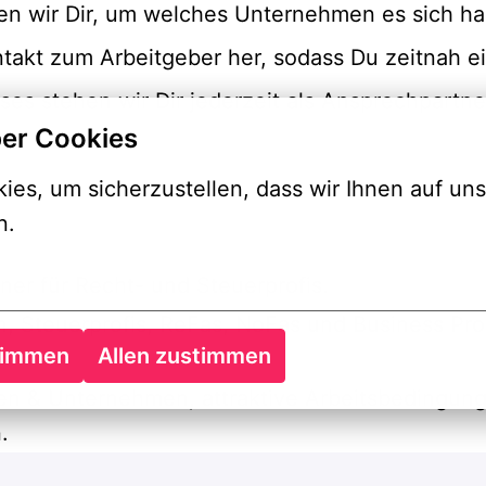
ten wir Dir, um welches Unternehmen es sich h
ntakt zum Arbeitgeber her, sodass Du zeitnah e
s stehen wir Dir jederzeit als Ansprechpartne
er Cookies
es, um sicherzustellen, dass wir Ihnen auf uns
n.
ner für Recht- und Steuerprofis.
en, Steuerprofis, ReFas, NoFas und Business Pro
timmen
Allen zustimmen
ien & Unternehmen, attraktive Arbeitsbedingun
.
n und bringen passende Talente zu den besten A