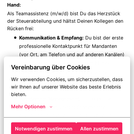
Hand:
Als Teamassistenz (m/w/d) bist Du das Herzstück
der Steuerabteilung und hältst Deinen Kollegen den
Rücken frei:
Kommunikation & Empfang:
Du bist der erste
professionelle Kontaktpunkt für Mandanten
(vor Ort, am Telefon und auf anderen Kanälen)
und betreust diese auf höchstem Niveau.
Vereinbarung über Cookies
Behörden-Kontakt:
Du übernimmst die
Wir verwenden Cookies, um sicherzustellen, dass 
souveräne Korrespondenz mit Finanzämtern
wir Ihnen auf unserer Website das beste Erlebnis 
und Behörden zur Klärung offener Fragen.
bieten.
Mandanten-Management:
Du führst die
Mehr Optionen
Mandantenakten, pflegst Stammdaten,
bereitest Unterlagen vor und bearbeitest
eingehende Anfragen.
Notwendigen zustimmen
Allen zustimmen
Kanzlei-Organisation:
Du hast Fristen und