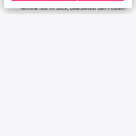
Termine fest im Blick, bearbeitest den Postein-
und -ausgang und koordinierst die Termine der
Steuerberater.
Administrative Power:
Du bereitest Meetings
vor und nach, bindest Jahresabschlüsse und
unterstützt bei der Rechnungskontrolle.
Bist Du bereit für eine Rolle, die Dein
Organisationstalent ins Rampenlicht rückt?
Dann lass uns sprechen! Als spezialisierte
Personalvermittlung leiten wir Deine Unterlagen
diskret an unseren Mandanten weiter und begleiten
Dich im gesamten Prozess.
Sende uns einfach Deinen Lebenslauf per E-Mail
(gerne mit Angabe Deiner Wunscharbeitszeit in Voll-
oder Teilzeit).