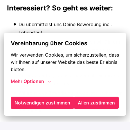
Interessiert? So geht es weiter:
Du übermittelst uns Deine Bewerbung incl.
Lebenslauf
In einem kurzen Telefonat verraten wir Dir, um
Vereinbarung über Cookies
welches Unternehmen es sich handelt und
Wir verwenden Cookies, um sicherzustellen, dass 
beantworten Deine Fragen
wir Ihnen auf unserer Website das beste Erlebnis 
Anschließend stellen wir den Kontakt zum
bieten.
Arbeitgeber her, sodass Du zeitnah ein direktes
Mehr Optionen
Gespräch führen kannst
Während des Bewerbungsprozesses stehen wir
Dir jederzeit als Ansprechpartner zur
Notwendigen zustimmen
Allen zustimmen
Verfügung