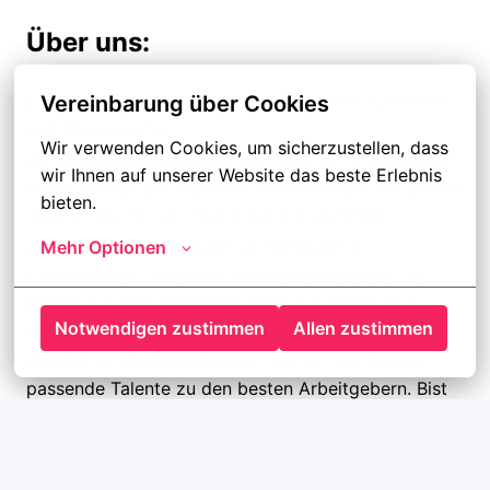
Über uns:
Die Lawgentur ist der Recruiting-Partner für Recht-
Vereinbarung über Cookies
und Steuerprofis.
Wir verwenden Cookies, um sicherzustellen, dass 
Als Karriereberater helfen wir Juristen, Steuerprofis,
wir Ihnen auf unserer Website das beste Erlebnis 
ReFas, NoFas und Business Professionals, die besten
bieten.
Jobs im Recht- und Steuerbereich zu finden.
Als Agentur unterstützen wir Kanzleien &
Mehr Optionen
Unternehmen, attraktive Arbeitsbedingungen zu
bieten und eine hohe Mitarbeiterzufriedenheit zu
Notwendigen zustimmen
Allen zustimmen
erreichen.
Wir stehen für Recruiting mit Werten und bringen
passende Talente zu den besten Arbeitgebern. Bist
Du dabei?
Kontaktiere uns noch heute, um mehr über Deine
neuen Karrieremöglichkeiten zu erfahren. Wir freuen