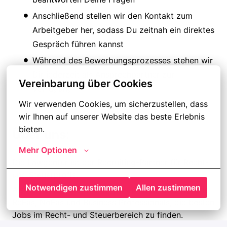
Anschließend stellen wir den Kontakt zum
Arbeitgeber her, sodass Du zeitnah ein direktes
Gespräch führen kannst
Während des Bewerbungsprozesses stehen wir
Dir jederzeit als Ansprechpartner zur
Vereinbarung über Cookies
Verfügung
Wir verwenden Cookies, um sicherzustellen, dass 
wir Ihnen auf unserer Website das beste Erlebnis 
bieten.
Über uns:
Mehr Optionen
Die Lawgentur ist der Recruiting-Partner für Recht-
und Steuerprofis.
Notwendigen zustimmen
Allen zustimmen
Als Karriereberater helfen wir Juristen, Steuerprofis,
ReFas, NoFas und Business Professionals, die besten
Jobs im Recht- und Steuerbereich zu finden.