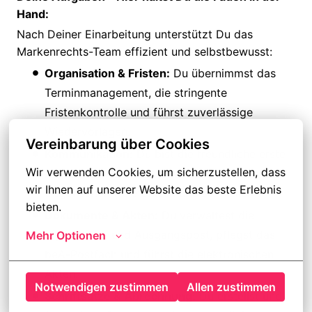
Hand:
Nach Deiner Einarbeitung unterstützt Du das
Markenrechts-Team effizient und selbstbewusst:
Organisation & Fristen:
Du übernimmst das
Terminmanagement, die stringente
Fristenkontrolle und führst zuverlässige
Wiedervorlagen.
Vereinbarung über Cookies
Kommunikation:
Du bist die freundliche erste
Wir verwenden Cookies, um sicherzustellen, dass 
Anlaufstelle für Mandanten, Gerichte und
wir Ihnen auf unserer Website das beste Erlebnis 
Gegenseiten (telefonisch und schriftlich).
bieten.
Dokumente & Akten:
Du verwaltest die
digitale Ein- und Ausgangspost, pflegst das
Mehr Optionen
beA-Postfach und führst die elektronischen
Akten.
Notwendigen zustimmen
Allen zustimmen
Schriftsätze & Abrechnung:
Du erstellst und