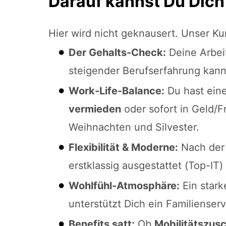
Darauf kannst Du Dich
Hier wird nicht geknausert. Unser Kun
Der Gehalts-Check:
Deine Arbeit
steigender Berufserfahrung kann
Work-Life-Balance:
Du hast ein
vermieden
oder sofort in Geld/F
Weihnachten und Silvester.
Flexibilität & Moderne:
Nach der 
erstklassig ausgestattet (Top-IT)
Wohlfühl-Atmosphäre:
Ein star
unterstützt Dich ein Familienser
Benefits satt:
Ob
Mobilitätszus