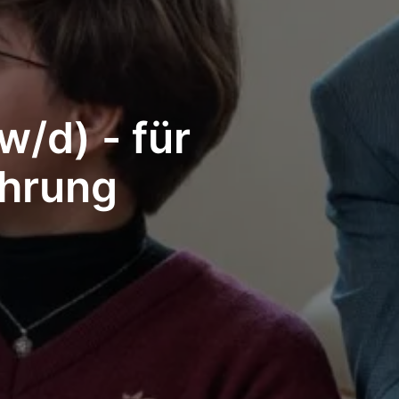
/d) - für
ahrung