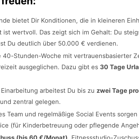
 freuen:
de bietet Dir Konditionen, die in kleineren Einh
 ist wertvoll. Das zeigt sich im Gehalt: Du stei
st Du deutlich über 50.000 € verdienen.
e 40-Stunden-Woche mit vertrauensbasierter Z
reizeit ausgeglichen. Dazu gibt es
30 Tage Url
Einarbeitung arbeitest Du bis zu
zwei Tage pr
 und zentral gelegen.
kes Team und regelmäßige Social Events sorge
vice (für Kinderbetreuung oder pflegende Angeh
chuss (bis 60 €/Monat)
, Fitnessstudio-Zuschuss