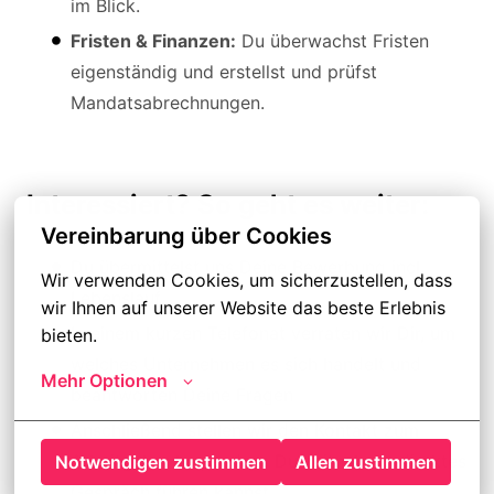
im Blick.
Fristen & Finanzen:
Du überwachst Fristen
eigenständig und erstellst und prüfst
Mandatsabrechnungen.
Interessiert? So geht es weiter:
Vereinbarung über Cookies
Du übermittelst uns Deine Bewerbung incl.
Wir verwenden Cookies, um sicherzustellen, dass 
Lebenslauf
wir Ihnen auf unserer Website das beste Erlebnis 
In einem kurzen Telefonat verraten wir Dir, um
bieten.
welches Unternehmen es sich handelt und
Mehr Optionen
beantworten Deine Fragen
Anschließend stellen wir den Kontakt zum
Arbeitgeber her, sodass Du zeitnah ein direktes
Notwendigen zustimmen
Allen zustimmen
Gespräch führen kannst