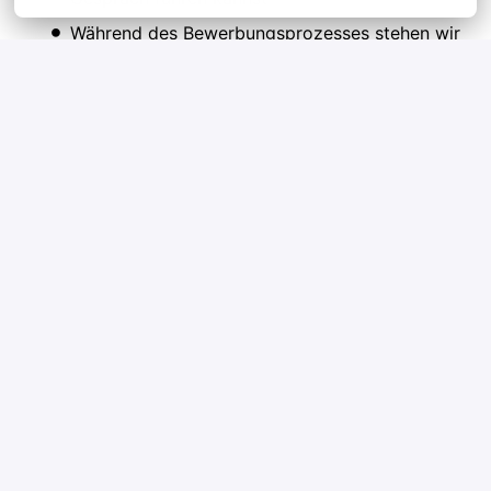
Während des Bewerbungsprozesses stehen wir
Dir jederzeit als Ansprechpartner zur
Verfügung
Über uns:
Die Lawgentur ist der Recruiting-Partner für Recht-
und Steuerprofis.
Als Karriereberater helfen wir Juristen, Steuerprofis,
ReFas, NoFas und Business Professionals, die besten
Jobs im Recht- und Steuerbereich zu finden.
Als Agentur unterstützen wir Kanzleien &
Unternehmen, attraktive Arbeitsbedingungen zu
bieten und eine hohe Mitarbeiterzufriedenheit zu
erreichen.
Wir stehen für Recruiting mit Werten und bringen