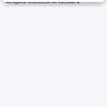
Als Agentur unterstützen wir Kanzleien &
Unternehmen, attraktive Arbeitsbedingungen zu
bieten und eine hohe Mitarbeiterzufriedenheit zu
erreichen.
Wir stehen für Recruiting mit Werten und bringen
passende Talente zu den besten Arbeitgebern. Bist
Du dabei?
Kontaktiere uns noch heute, um mehr über Deine
neuen Karrieremöglichkeiten zu erfahren. Wir freuen
uns darauf, Dich persönlich kennenzulernen!
vor Ort, Hybrid
Hamburg
,
Hamburg
,
Deutschland
100.000 € - 105.000 € pro Jahr