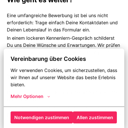
Eine umfangreiche Bewerbung ist bei uns nicht
erforderlich: Trage einfach Deine Kontaktdaten und
Deinen Lebenslauf in das Formular ein.
In einem lockeren Kennenlern-Gespräch schilderst
Du uns Deine Wünsche und Erwartungen. Wir prüfen
dann gemeinsam, ob diese Stelle für Dich passt.
Vereinbarung über Cookies
Wir verwenden Cookies, um sicherzustellen, dass 
Wer sind wir?
wir Ihnen auf unserer Website das beste Erlebnis 
bieten.
Die Lawgentur ist der Recruiting-Partner für Recht-
Mehr Optionen
und Steuerprofis.
Als Karriereberater helfen wir Juristen, Steuerprofis,
ReFas, NoFas und Business Professionals, die besten
Notwendigen zustimmen
Allen zustimmen
Jobs im Recht- und Steuerbereich zu finden.