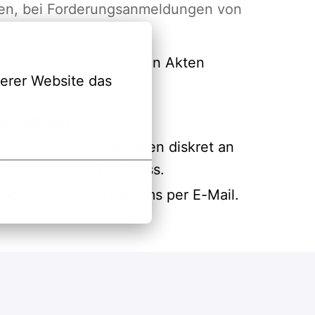
gen, bei Forderungsanmeldungen von
nken und elektronischen Akten
erer Website das 
tvoll lebt?
ten wir Deine Unterlagen diskret an
mten Bewerbungsprozess.
glichen Eintrittsdatums per E-Mail.