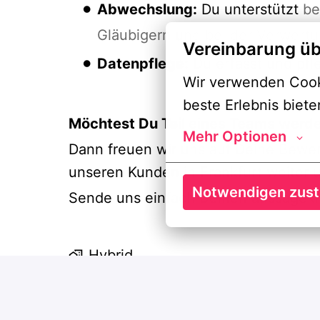
Abwechslung:
Du unterstützt
be
Gläubigern und bei der Verwer
Vereinbarung üb
Datenpflege:
Du erfasst und pfl
Wir verwenden Cooki
beste Erlebnis biete
Möchtest Du Teil eines Teams werde
Mehr Optionen
Dann freuen wir uns auf Deine Bewerb
unseren Kunden in Frankfurt weiter
Notwendigen zus
Sende uns einfach Deinen aussagekrä
Hybrid
Kiel
,
Schleswig-Holstein
,
Deutschland