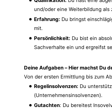
Qualifikation:
Du hast eine abges
und/oder eine Weiterbildung als z
Erfahrung:
Du bringst einschlägi
mit.
Persönlichkeit:
Du bist ein absol
Sachverhalte ein und ergreifst sel
Deine Aufgaben – Hier machst Du d
Von der ersten Ermittlung bis zum Ab
Regelinsolvenzen:
Du unterstütz
(Unternehmensinsolvenzen).
Gutachten
: Du bereitest Insove