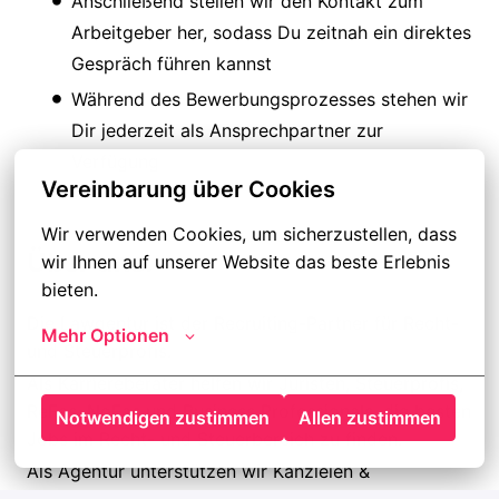
Anschließend stellen wir den Kontakt zum
Arbeitgeber her, sodass Du zeitnah ein direktes
Gespräch führen kannst
Während des Bewerbungsprozesses stehen wir
Dir jederzeit als Ansprechpartner zur
Verfügung
Vereinbarung über Cookies
Wir verwenden Cookies, um sicherzustellen, dass 
Über uns:
wir Ihnen auf unserer Website das beste Erlebnis 
bieten.
Die Lawgentur ist der Recruiting-Partner für Recht-
Mehr Optionen
und Steuerprofis.
Als Karriereberater helfen wir Juristen, Steuerprofis,
ReFas, NoFas und Business Professionals, die besten
Notwendigen zustimmen
Allen zustimmen
Jobs im Recht- und Steuerbereich zu finden.
Als Agentur unterstützen wir Kanzleien &