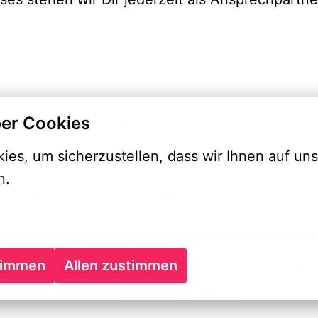
ner für Recht- und Steuerprofis.
er Cookies
en, Steuerprofis, ReFas, NoFas und Business Pro
es, um sicherzustellen, dass wir Ihnen auf uns
n.
ien & Unternehmen, attraktive Arbeitsbedingun
.
n und bringen passende Talente zu den besten A
timmen
Allen zustimmen
 über Deine neuen Karrieremöglichkeiten zu erf
os findest Du auf
www.lawgentur.de