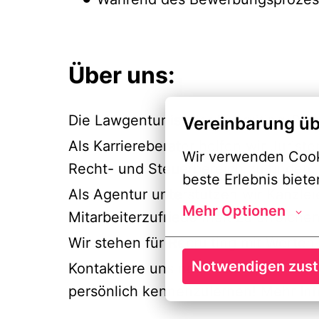
Über uns:
Die Lawgentur ist der Recruiting-Part
Vereinbarung üb
Als Karriereberater helfen wir Jurist
Wir verwenden Cooki
Recht- und Steuerbereich zu finden.
beste Erlebnis biete
Als Agentur unterstützen wir Kanzle
Mehr Optionen
Mitarbeiterzufriedenheit zu erreichen
Wir stehen für Recruiting mit Werte
Notwendigen zus
Kontaktiere uns noch heute, um mehr
persönlich kennenzulernen! Mehr Inf