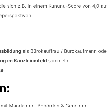
 die sich z.B. in einem Kununu-Score von 4,0 au
reperspektiven
usbildung
als Bürokauffrau / Bürokaufmann oder
ung im Kanzleiumfeld
sammeln
se
n:
z
mit Mandanten, Behörden & Gerichten