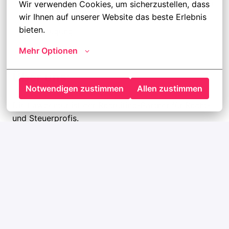
Während des Bewerbungsprozesses stehen wir
Wir verwenden Cookies, um sicherzustellen, dass 
Dir jederzeit als Ansprechpartner zur
wir Ihnen auf unserer Website das beste Erlebnis 
bieten.
Verfügung
Mehr Optionen
Über uns:
Notwendigen zustimmen
Allen zustimmen
Die Lawgentur ist der Recruiting-Partner für Recht-
und Steuerprofis.
Als Karriereberater helfen wir Juristen, Steuerprofis,
ReFas, NoFas und Business Professionals, die besten
Jobs im Recht- und Steuerbereich zu finden.
Als Agentur unterstützen wir Kanzleien &
Unternehmen, attraktive Arbeitsbedingungen zu
bieten und eine hohe Mitarbeiterzufriedenheit zu
erreichen.
Wir stehen für Recruiting mit Werten und bringen